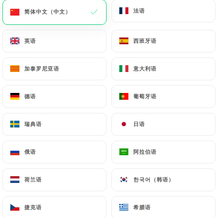
法语
法语
简体中文（中文）
简体中文（中文）
菜单
ZH
英语
英语
西班牙语
西班牙语
加泰罗尼亚语
加泰罗尼亚语
意大利语
意大利语
/
主页
联系人
德语
德语
葡萄牙语
葡萄牙语
联系人
瑞典语
瑞典语
日语
日语
俄语
俄语
阿拉伯语
阿拉伯语
荷兰语
荷兰语
한국어（韩语）
한국어（韩语）
Pepelino Pizza
捷克语
捷克语
希腊语
希腊语