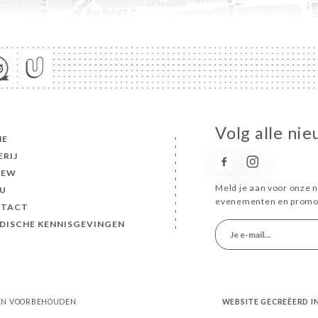
Volg alle ni
ME
ERIJ
IEW
Meld je aan voor onze n
U
evenementen en promot
TACT
IDISCHE KENNISGEVINGEN
HTEN VOORBEHOUDEN
WEBSITE GECREËERD 