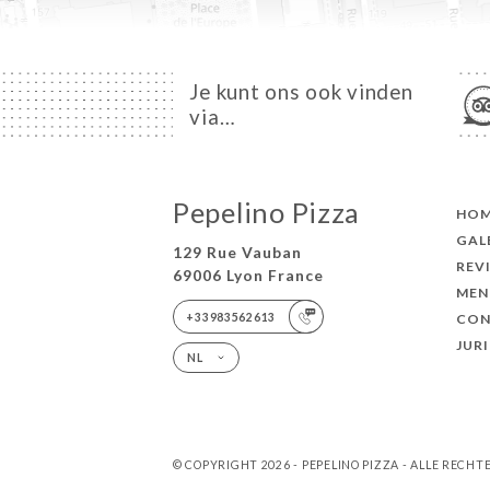
Je kunt ons ook vinden
via…
Pepelino Pizza
HO
GAL
129 Rue Vauban
REV
69006 Lyon France
MEN
+33983562613
CON
JUR
NL
© COPYRIGHT 2026 - PEPELINO PIZZA - ALLE REC