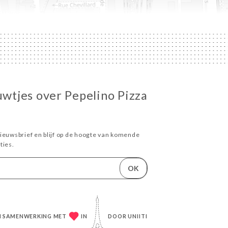
euwtjes over Pepelino Pizza
ieuwsbrief en blijf op de hoogte van komende
ies.
OK
IN SAMENWERKING MET
IN
DOOR
UNIITI