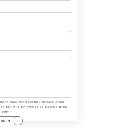
 Franse consumentenwetgeving wordt eraan
t zich in te schrijven op de Bloctel-lijst om
l.gouv.fr
ENDEN