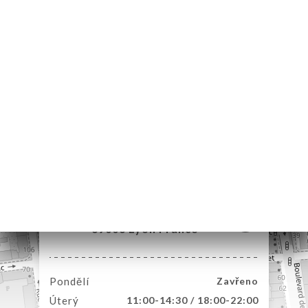
MŮ
VOVAT
ERIE
ENZE
ÍDKA
TAKT
129 Rue Vauban
69006 Lyon France
Pondělí
Zavřeno
Úterý
11:00-14:30 / 18:00-22:00