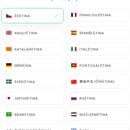
CS
NABÍDKA
FRANCOUZŠTINA
FRANCOUZŠTINA
ČEŠTINA
ČEŠTINA
ANGLIČTINA
ANGLIČTINA
ŠPANĚLŠTINA
ŠPANĚLŠTINA
KATALÁNŠTINA
KATALÁNŠTINA
ITALŠTINA
ITALŠTINA
/
DOMŮ
KONTAKT
Kontakt
NĚMČINA
NĚMČINA
PORTUGALŠTINA
PORTUGALŠTINA
简体中文 (ČÍNŠTINA)
简体中文 (ČÍNŠTINA)
ŠVÉDŠTINA
ŠVÉDŠTINA
JAPONŠTINA
JAPONŠTINA
RUŠTINA
RUŠTINA
ARABŠTINA
ARABŠTINA
NIZOZEMŠTINA
NIZOZEMŠTINA
Pepelino Pizza