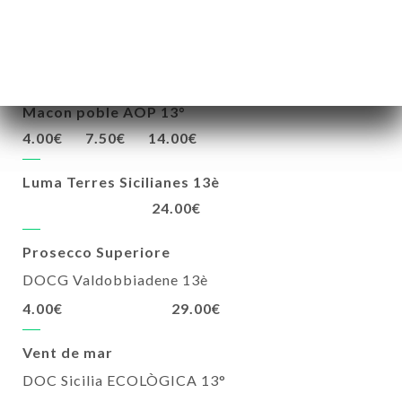
Viognier IGP Vaucluse 14°
4.00€
7.50€
12.00€
Macon poble AOP 13°
4.00€
7.50€
14.00€
Luma Terres Sicilianes 13è
24.00€
Prosecco Superiore
DOCG Valdobbiadene 13è
4.00€
29.00€
Vent de mar
DOC Sicilia ECOLÒGICA 13°