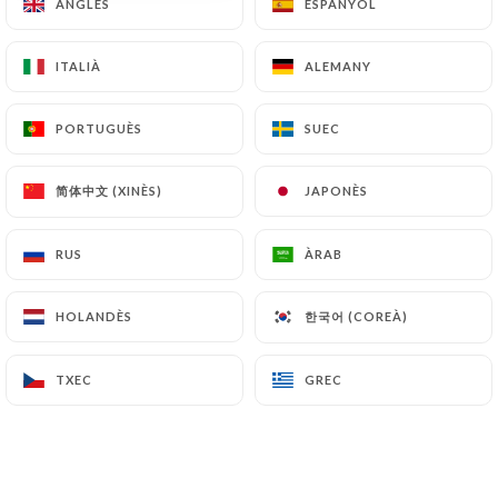
ANGLÈS
ANGLÈS
ESPANYOL
ESPANYOL
Tonyina
ITALIÀ
ITALIÀ
ALEMANY
ALEMANY
Mozzarella fior di latte, tonyina, ceba vermella
caramel·litzada, olives negres
PORTUGUÈS
PORTUGUÈS
SUEC
SUEC
14.00€
Salmó
简体中文 (XINÈS)
简体中文 (XINÈS)
JAPONÈS
JAPONÈS
Mozzarella fior di latte, salmó fumat, carbassó
d'all, espinacs, pesto d'alfàbrega casolà
RUS
RUS
ÀRAB
ÀRAB
15.00€
한국어 (COREÀ)
한국어 (COREÀ)
HOLANDÈS
HOLANDÈS
napolità
Fior di latte mozzarella, anxoves marinades en
TXEC
TXEC
GREC
GREC
vinagre, tàperes, olives negres
14.00€